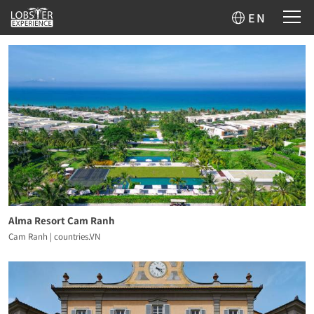
Land auswählen
Bitte Kontinent auswählen
EN
Portfolio auswählen
Abenteuer
Action
Berge
Boutique
Design
Eco-Luxury
Familie
Gesundheit
Golf
Kulinarik
MICE
Natur
Pool
Private Villen
Stadt
Strand
Tiere
Wellness
Wintersport
Yoga
Alma Resort Cam Ranh
Cam Ranh | countries.VN