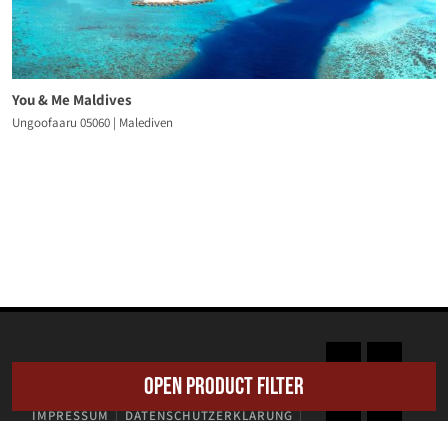
You & Me Maldives
Ungoofaaru 05060 | Malediven
LOBSTER EXPERIENCE © 2026
Product Filter
HOME
KONTAKT
JOBS
NEWSLETTER
IMPRESSUM
DATENSCHUTZERKLÄRUNG
COOKIE-EINSTELLUNGEN